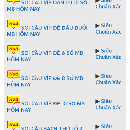
▶
Siêu
SOI CẦU VÍP DÀN LÔ 10 SỐ
Chuẩn Xác
MB HÔM NAY
▶
Siêu
SOI CẦU VÍP ĐỀ ĐẦU ĐUÔI
Chuẩn Xác
MB HÔM NAY
▶
Siêu
SOI CẦU VÍP ĐỀ 6 SỐ MB
Chuẩn Xác
HÔM NAY
▶
Siêu
SOI CẦU VÍP ĐỀ 8 SỐ MB
Chuẩn Xác
HÔM NAY
▶
Siêu
SOI CẦU VÍP ĐỀ 10 SỐ MB
Chuẩn Xác
HÔM NAY
▶
Siêu
SOI CẦU BẠCH THỦ LÔ 2