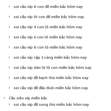
soi cầu víp 8 con đề miền bắc hôm nay
soi cầu víp 10 con đề miền bắc hôm nay
soi cầu víp 4 con lô miền bắc hôm nay
soi cầu víp 6 con lô miền bắc hôm nay
soi cầu víp 8 con lô miền bắc hôm nay
soi cầu víp cặp 3 càng miền bắc hôm nay
soi cầu víp dàn lô 10 con miền bắc hôm nay
soi cầu víp đề bạch thủ miền bắc hôm nay
soi cầu víp đề đầu đuôi miền bắc hôm nay
Cầu siêu víp miền bắc
soi cầu víp đề song thủ miền bắc hôm nay