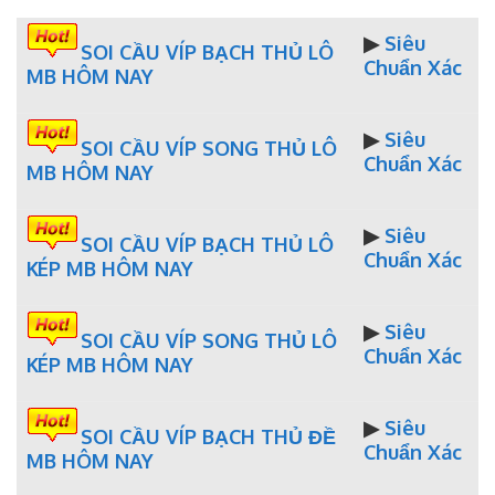
▶
Siêu
SOI CẦU VÍP BẠCH THỦ LÔ
Chuẩn Xác
MB HÔM NAY
▶
Siêu
SOI CẦU VÍP SONG THỦ LÔ
Chuẩn Xác
MB HÔM NAY
▶
Siêu
SOI CẦU VÍP BẠCH THỦ LÔ
Chuẩn Xác
KÉP MB HÔM NAY
▶
Siêu
SOI CẦU VÍP SONG THỦ LÔ
Chuẩn Xác
KÉP MB HÔM NAY
▶
Siêu
SOI CẦU VÍP BẠCH THỦ ĐỀ
Chuẩn Xác
MB HÔM NAY