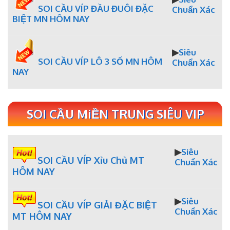
SOI CẦU VÍP ĐẦU ĐUÔI ĐẶC
Chuẩn Xác
BIỆT MN HÔM NAY
▶
Siêu
SOI CẦU VÍP LÔ 3 SỐ MN HÔM
Chuẩn Xác
NAY
SOI CẦU MiỀN TRUNG SIÊU VIP
▶
Siêu
SOI CẦU VÍP Xỉu Chủ MT
Chuẩn Xác
HÔM NAY
▶
Siêu
SOI CẦU VÍP GIẢI ĐẶC BIỆT
Chuẩn Xác
MT HÔM NAY