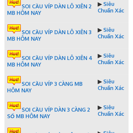
▶
Siêu
SOI CẦU VÍP DÀN LÔ XIÊN 2
Chuẩn Xác
MB HÔM NAY
▶
Siêu
SOI CẦU VÍP DÀN LÔ XIÊN 3
Chuẩn Xác
MB HÔM NAY
▶
Siêu
SOI CẦU VÍP DÀN LÔ XIÊN 4
Chuẩn Xác
MB HÔM NAY
▶
Siêu
SOI CẦU VÍP 3 CÀNG MB
Chuẩn Xác
HÔM NAY
▶
Siêu
SOI CẦU VÍP DÀN 3 CÀNG 2
Chuẩn Xác
SỐ MB HÔM NAY