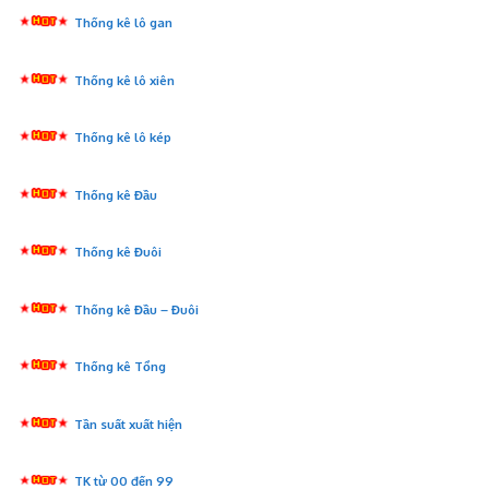
Thống kê lô gan
Thống kê lô xiên
Thống kê lô kép
Thống kê Đầu
Thống kê Đuôi
Thống kê Đầu – Đuôi
Thống kê Tổng
Tần suất xuất hiện
TK từ 00 đến 99