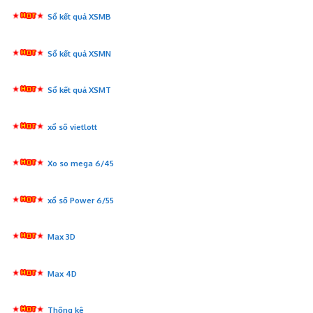
Sổ kết quả XSMB
Sổ kết quả XSMN
Sổ kết quả XSMT
xổ số vietlott
Xo so mega 6/45
xổ số Power 6/55
Max 3D
Max 4D
Thống kê