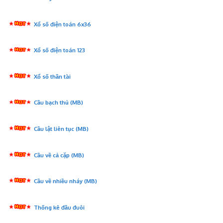
Xổ số điện toán 6x36
Xổ số điện toán 123
Xổ số thần tài
Cầu bạch thủ (MB)
Cầu lật liên tục (MB)
Cầu về cả cặp (MB)
Cầu về nhiều nháy (MB)
Thống kê đầu đuôi