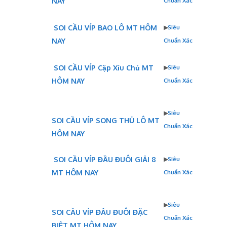
NAY
Chuẩn Xác
SOI CẦU VÍP BAO LÔ MT HÔM
▶
Siêu
NAY
Chuẩn Xác
SOI CẦU VÍP Cặp Xỉu Chủ MT
▶
Siêu
HÔM NAY
Chuẩn Xác
▶
Siêu
SOI CẦU VÍP SONG THỦ LÔ MT
Chuẩn Xác
HÔM NAY
SOI CẦU VÍP ĐẦU ĐUÔI GIẢI 8
▶
Siêu
MT HÔM NAY
Chuẩn Xác
▶
Siêu
SOI CẦU VÍP ĐẦU ĐUÔI ĐẶC
Chuẩn Xác
BIỆT MT HÔM NAY