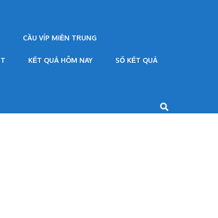
CẦU VÍP MIỀN TRUNG
MT
KẾT QUẢ HÔM NAY
SỔ KẾT QUẢ