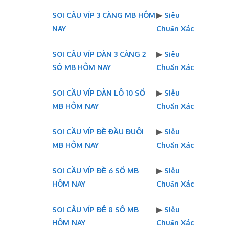
SOI CẦU VÍP 3 CÀNG MB HÔM
▶
Siêu
NAY
Chuẩn Xác
SOI CẦU VÍP DÀN 3 CÀNG 2
▶
Siêu
SỐ MB HÔM NAY
Chuẩn Xác
SOI CẦU VÍP DÀN LÔ 10 SỐ
▶
Siêu
MB HÔM NAY
Chuẩn Xác
SOI CẦU VÍP ĐỀ ĐẦU ĐUÔI
▶
Siêu
MB HÔM NAY
Chuẩn Xác
SOI CẦU VÍP ĐỀ 6 SỐ MB
▶
Siêu
HÔM NAY
Chuẩn Xác
SOI CẦU VÍP ĐỀ 8 SỐ MB
▶
Siêu
HÔM NAY
Chuẩn Xác