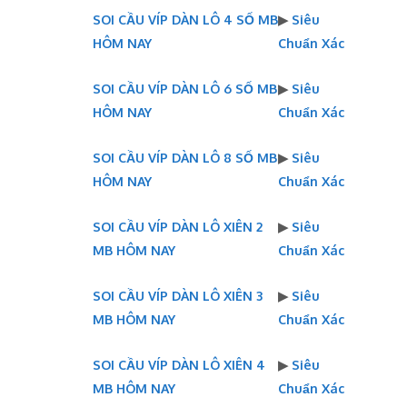
SOI CẦU VÍP DÀN LÔ 4 SỐ MB
▶
Siêu
HÔM NAY
Chuẩn Xác
SOI CẦU VÍP DÀN LÔ 6 SỐ MB
▶
Siêu
HÔM NAY
Chuẩn Xác
SOI CẦU VÍP DÀN LÔ 8 SỐ MB
▶
Siêu
HÔM NAY
Chuẩn Xác
SOI CẦU VÍP DÀN LÔ XIÊN 2
▶
Siêu
MB HÔM NAY
Chuẩn Xác
SOI CẦU VÍP DÀN LÔ XIÊN 3
▶
Siêu
MB HÔM NAY
Chuẩn Xác
SOI CẦU VÍP DÀN LÔ XIÊN 4
▶
Siêu
MB HÔM NAY
Chuẩn Xác