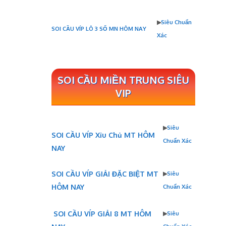
▶
Siêu Chuẩn
SOI CẦU VÍP LÔ 3 SỐ MN HÔM NAY
Xác
SOI CẦU MiỀN TRUNG SIÊU
VIP
▶
Siêu
SOI CẦU VÍP Xỉu Chủ MT HÔM
Chuẩn Xác
NAY
SOI CẦU VÍP GIẢI ĐẶC BIỆT MT
▶
Siêu
HÔM NAY
Chuẩn Xác
SOI CẦU VÍP GIẢI 8 MT HÔM
▶
Siêu