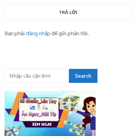
bài
viết
TRẢ LỜI
Bạn phải
đăng nhập
để gửi phản hồi.
Search