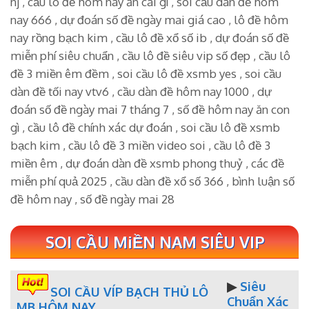
nj , cầu lô đề hôm nay ăn cái gì , soi cầu dàn đề hôm
nay 666 , dự đoán số đề ngày mai giá cao , lô đề hôm
nay rồng bạch kim , cầu lô đề xổ số ib , dự đoán số đề
miễn phí siêu chuẩn , cầu lô đề siêu vip số đẹp , cầu lô
đề 3 miền êm đềm , soi cầu lô đề xsmb yes , soi cầu
dàn đề tối nay vtv6 , cầu dàn đề hôm nay 1000 , dự
đoán số đề ngày mai 7 tháng 7 , số đề hôm nay ăn con
gì , cầu lô đề chính xác dự đoán , soi cầu lô đề xsmb
bạch kim , cầu lô đề 3 miền video soi , cầu lô đề 3
miền êm , dự đoán dàn đề xsmb phong thuỷ , các đề
miễn phí quả 2025 , cầu dàn đề xổ số 366 , bình luận số
đề hôm nay , số đề ngày mai 28
SOI CẦU MiỀN NAM SIÊU VIP
▶
Siêu
SOI CẦU VÍP BẠCH THỦ LÔ
Chuẩn Xác
MB HÔM NAY