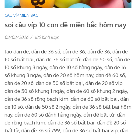
CẦU VÍP MIỀN BẮC
soi cầu víp 10 con đề miền bắc hôm nay
ở
08/08/2026
/
180 bình luận
soi
cầu
tao dan de, dàn de 36 số, dàn de 36, dàn đề 36, dàn de
víp
10
10 số bất bại, dàn de 36 số bất tử, dàn de 50 số, dàn de
con
10 số khung 3 ngày, dàn de 10 số hàng ngày, dàn de 16
đề
miền
số khung 3 ngày, dàn de 20 số hôm nay, dan đề 60 số,
bắc
dàn de 20 số, dàn de 50 số bất bại, dàn de 20 số vip,
hôm
nay
dàn de 50 số khung 1 ngày, dàn de 60 số khung 2 ngày,
dàn de 36 số rồng bạch kim, dàn de 60 số bất bại, dàn
de 10 số, dàn de 50 số 2 ngày, dàn de 36 số bất bại hôm
nay, dàn de 60 số đánh hàng ngày, dàn đề bất tử, dàn
de rồng bạch kim, dàn de 36 số bất bại, dàn đề 20 số
bất tử, dàn đề 36 số 799, dàn de 36 số bất bại vip, dàn