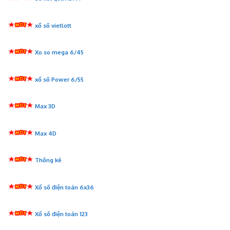
xổ số vietlott
Xo so mega 6/45
xổ số Power 6/55
Max 3D
Max 4D
Thống kê
Xổ số điện toán 6x36
Xổ số điện toán 123