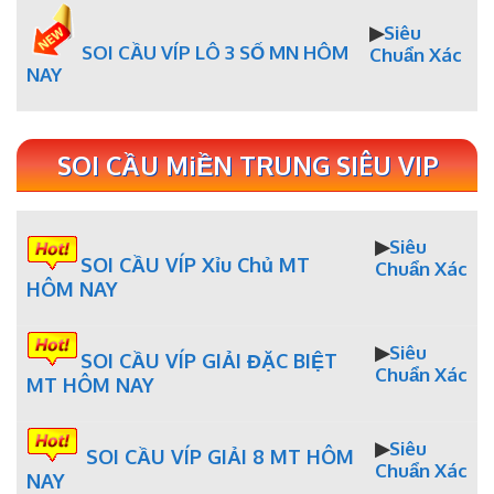
▶
Siêu
SOI CẦU VÍP LÔ 3 SỐ MN HÔM
Chuẩn Xác
NAY
SOI CẦU MiỀN TRUNG SIÊU VIP
▶
Siêu
SOI CẦU VÍP Xỉu Chủ MT
Chuẩn Xác
HÔM NAY
▶
Siêu
SOI CẦU VÍP GIẢI ĐẶC BIỆT
Chuẩn Xác
MT HÔM NAY
▶
Siêu
SOI CẦU VÍP GIẢI 8 MT HÔM
Chuẩn Xác
NAY