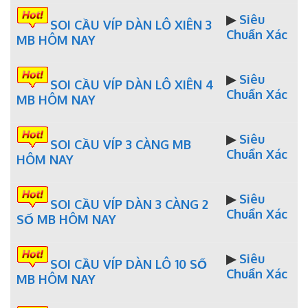
▶
Siêu
SOI CẦU VÍP DÀN LÔ XIÊN 3
Chuẩn Xác
MB HÔM NAY
▶
Siêu
SOI CẦU VÍP DÀN LÔ XIÊN 4
Chuẩn Xác
MB HÔM NAY
▶
Siêu
SOI CẦU VÍP 3 CÀNG MB
Chuẩn Xác
HÔM NAY
▶
Siêu
SOI CẦU VÍP DÀN 3 CÀNG 2
Chuẩn Xác
SỐ MB HÔM NAY
▶
Siêu
SOI CẦU VÍP DÀN LÔ 10 SỐ
Chuẩn Xác
MB HÔM NAY