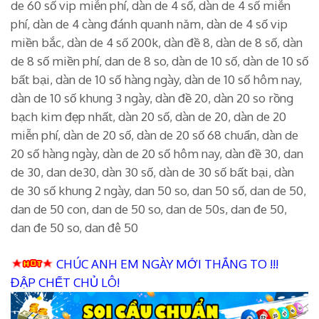
de 60 số vip miễn phí, dàn de 4 số, dàn de 4 số miễn
phí, dàn de 4 càng đánh quanh năm, dàn de 4 số vip
miền bắc, dàn de 4 số 200k, dàn đề 8, dàn de 8 số, dàn
de 8 số miền phí, dan de 8 so, dàn de 10 số, dàn de 10 số
bất bại, dàn de 10 số hàng ngày, dàn de 10 số hôm nay,
dàn de 10 số khung 3 ngày, dàn đề 20, dàn 20 so rồng
bạch kim đẹp nhất, dàn 20 số, dàn de 20, dàn de 20
miễn phí, dàn de 20 số, dàn de 20 số 68 chuẩn, dàn de
20 số hàng ngày, dàn de 20 số hôm nay, dàn đề 30, dan
de 30, dan de30, dàn 30 số, dàn de 30 số bất bại, dàn
de 30 số khung 2 ngày, dan 50 so, dan 50 số, dan de 50,
dan de 50 con, dan de 50 so, dan de 50s, dan đe 50,
dan đe 50 so, dan đê 50
CHÚC ANH EM NGÀY MỚI THẮNG TO !!!
ĐẬP CHẾT CHỦ LÔ!