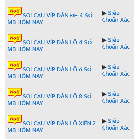
▶
Siêu
SOI CẦU VÍP DÀN ĐỀ 4 SỐ
Chuẩn Xác
MB HÔM NAY
▶
Siêu
SOI CẦU VÍP DÀN LÔ 4 SỐ
Chuẩn Xác
MB HÔM NAY
▶
Siêu
SOI CẦU VÍP DÀN LÔ 6 SỐ
Chuẩn Xác
MB HÔM NAY
▶
Siêu
SOI CẦU VÍP DÀN LÔ 8 SỐ
Chuẩn Xác
MB HÔM NAY
▶
Siêu
SOI CẦU VÍP DÀN LÔ XIÊN 2
Chuẩn Xác
MB HÔM NAY