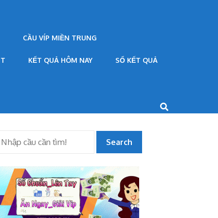
CẦU VÍP MIỀN TRUNG
MT
KẾT QUẢ HÔM NAY
SỔ KẾT QUẢ
Search