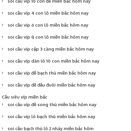
soi cầu víp 10 con đề miền bắc hôm nay
soi cầu víp 4 con lô miền bắc hôm nay
soi cầu víp 6 con lô miền bắc hôm nay
soi cầu víp 8 con lô miền bắc hôm nay
soi cầu víp cặp 3 càng miền bắc hôm nay
soi cầu víp dàn lô 10 con miền bắc hôm nay
soi cầu víp đề bạch thủ miền bắc hôm nay
soi cầu víp đề đầu đuôi miền bắc hôm nay
Cầu siêu víp miền bắc
soi cầu víp đề song thủ miền bắc hôm nay
soi cầu víp lô bạch thủ miền bắc hôm nay
soi cầu bạch thủ lô 2 nháy miền bắc hôm