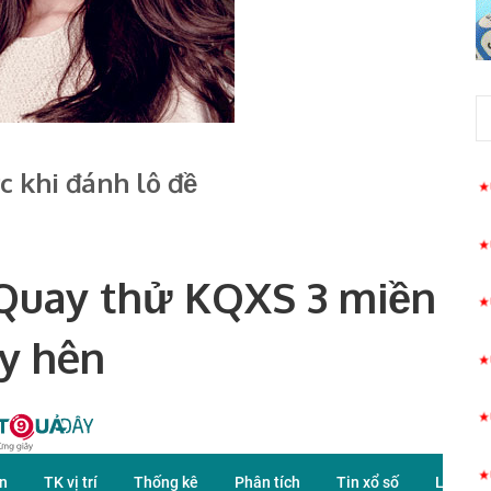
 khi đánh lô đề
Quay thử KQXS 3 miền
ấy hên