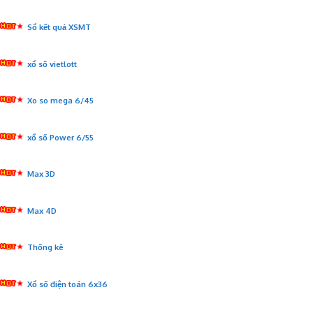
Sổ kết quả XSMT
xổ số vietlott
Xo so mega 6/45
xổ số Power 6/55
Max 3D
Max 4D
Thống kê
Xổ số điện toán 6x36