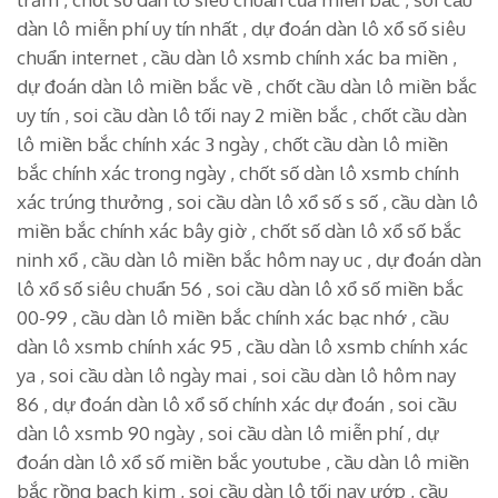
dàn lô miễn phí uy tín nhất , dự đoán dàn lô xổ số siêu
chuẩn internet , cầu dàn lô xsmb chính xác ba miền ,
dự đoán dàn lô miền bắc về , chốt cầu dàn lô miền bắc
uy tín , soi cầu dàn lô tối nay 2 miền bắc , chốt cầu dàn
lô miền bắc chính xác 3 ngày , chốt cầu dàn lô miền
bắc chính xác trong ngày , chốt số dàn lô xsmb chính
xác trúng thưởng , soi cầu dàn lô xổ số s số , cầu dàn lô
miền bắc chính xác bây giờ , chốt số dàn lô xổ số bắc
ninh xổ , cầu dàn lô miền bắc hôm nay uc , dự đoán dàn
lô xổ số siêu chuẩn 56 , soi cầu dàn lô xổ số miền bắc
00-99 , cầu dàn lô miền bắc chính xác bạc nhớ , cầu
dàn lô xsmb chính xác 95 , cầu dàn lô xsmb chính xác
ya , soi cầu dàn lô ngày mai , soi cầu dàn lô hôm nay
86 , dự đoán dàn lô xổ số chính xác dự đoán , soi cầu
dàn lô xsmb 90 ngày , soi cầu dàn lô miễn phí , dự
đoán dàn lô xổ số miền bắc youtube , cầu dàn lô miền
bắc rồng bạch kim , soi cầu dàn lô tối nay ướp , cầu