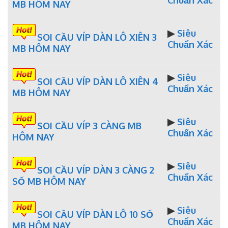
Chuẩn Xác
MB HÔM NAY
▶
Siêu
SOI CẦU VÍP DÀN LÔ XIÊN 3
Chuẩn Xác
MB HÔM NAY
▶
Siêu
SOI CẦU VÍP DÀN LÔ XIÊN 4
Chuẩn Xác
MB HÔM NAY
▶
Siêu
SOI CẦU VÍP 3 CÀNG MB
Chuẩn Xác
HÔM NAY
▶
Siêu
SOI CẦU VÍP DÀN 3 CÀNG 2
Chuẩn Xác
SỐ MB HÔM NAY
▶
Siêu
SOI CẦU VÍP DÀN LÔ 10 SỐ
Chuẩn Xác
MB HÔM NAY