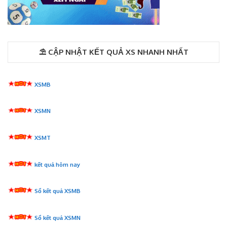
⛱ CẬP NHẬT KẾT QUẢ XS NHANH NHẤT
XSMB
XSMN
XSMT
kết quả hôm nay
Sổ kết quả XSMB
Sổ kết quả XSMN