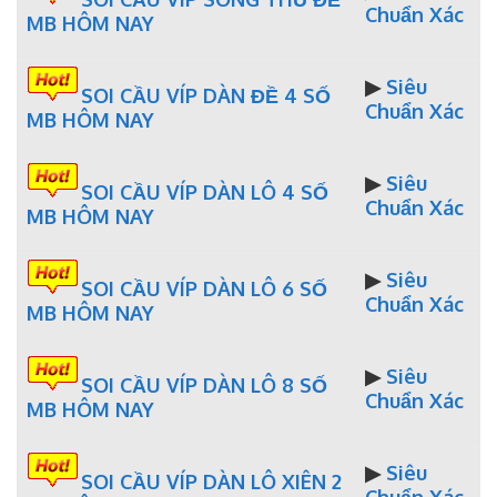
Chuẩn Xác
MB HÔM NAY
▶
Siêu
SOI CẦU VÍP DÀN ĐỀ 4 SỐ
Chuẩn Xác
MB HÔM NAY
▶
Siêu
SOI CẦU VÍP DÀN LÔ 4 SỐ
Chuẩn Xác
MB HÔM NAY
▶
Siêu
SOI CẦU VÍP DÀN LÔ 6 SỐ
Chuẩn Xác
MB HÔM NAY
▶
Siêu
SOI CẦU VÍP DÀN LÔ 8 SỐ
Chuẩn Xác
MB HÔM NAY
▶
Siêu
SOI CẦU VÍP DÀN LÔ XIÊN 2