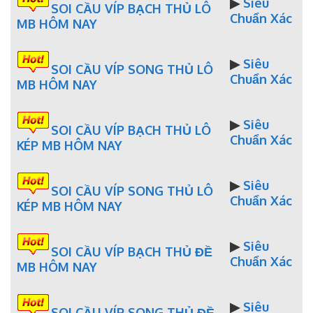
▶
Siêu
SOI CẦU VÍP BẠCH THỦ LÔ
Chuẩn Xác
MB HÔM NAY
▶
Siêu
SOI CẦU VÍP SONG THỦ LÔ
Chuẩn Xác
MB HÔM NAY
▶
Siêu
SOI CẦU VÍP BẠCH THỦ LÔ
Chuẩn Xác
KÉP MB HÔM NAY
▶
Siêu
SOI CẦU VÍP SONG THỦ LÔ
Chuẩn Xác
KÉP MB HÔM NAY
▶
Siêu
SOI CẦU VÍP BẠCH THỦ ĐỀ
Chuẩn Xác
MB HÔM NAY
▶
Siêu
SOI CẦU VÍP SONG THỦ ĐỀ