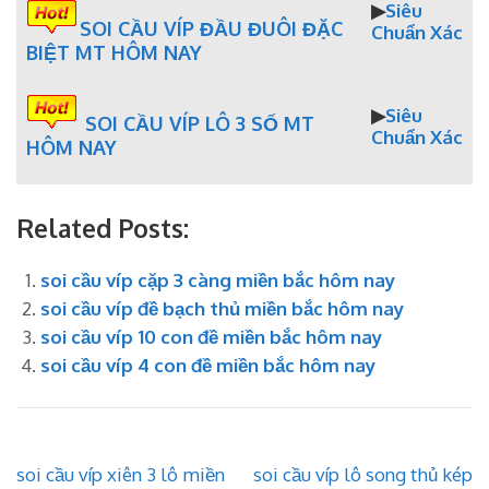
▶
Siêu
SOI CẦU VÍP ĐẦU ĐUÔI ĐẶC
Chuẩn Xác
BIỆT MT HÔM NAY
▶
Siêu
SOI CẦU VÍP LÔ 3 SỐ MT
Chuẩn Xác
HÔM NAY
Related Posts:
soi cầu víp cặp 3 càng miền bắc hôm nay
soi cầu víp đề bạch thủ miền bắc hôm nay
soi cầu víp 10 con đề miền bắc hôm nay
soi cầu víp 4 con đề miền bắc hôm nay
Điều
soi cầu víp xiên 3 lô miền
soi cầu víp lô song thủ kép