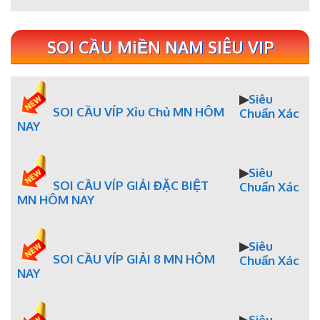
SOI CẦU MiỀN NAM SIÊU VIP
▶
Siêu
SOI CẦU VÍP Xỉu Chủ MN HÔM
Chuẩn Xác
NAY
▶
Siêu
SOI CẦU VÍP GIẢI ĐẶC BIỆT
Chuẩn Xác
MN HÔM NAY
▶
Siêu
SOI CẦU VÍP GIẢI 8 MN HÔM
Chuẩn Xác
NAY
▶
Siêu