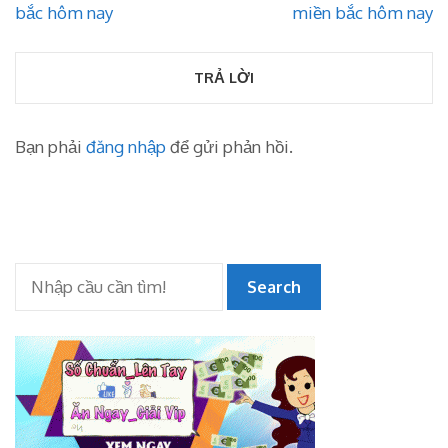
hướng
bắc hôm nay
miền bắc hôm nay
bài
viết
TRẢ LỜI
Bạn phải
đăng nhập
để gửi phản hồi.
Search