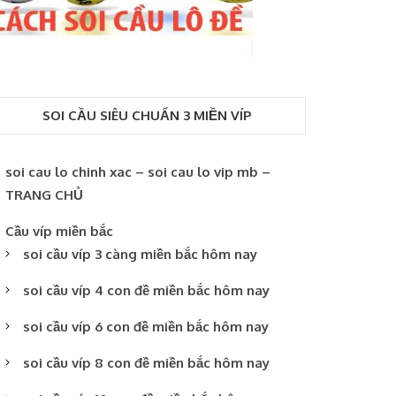
SOI CẦU SIÊU CHUẨN 3 MIỀN VÍP
soi cau lo chinh xac – soi cau lo vip mb –
TRANG CHỦ
Cầu víp miền bắc
soi cầu víp 3 càng miền bắc hôm nay
soi cầu víp 4 con đề miền bắc hôm nay
soi cầu víp 6 con đề miền bắc hôm nay
soi cầu víp 8 con đề miền bắc hôm nay