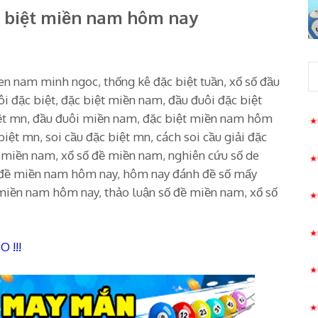
đặc biệt miền nam hôm nay
en nam minh ngoc, thống kê đặc biệt tuần, xổ số đầu
i đặc biệt, đặc biệt miền nam, đầu đuôi đặc biệt
iệt mn, đầu đuôi miền nam, đặc biệt miền nam hôm
iệt mn, soi cầu đặc biệt mn, cách soi cầu giải đặc
 miền nam, xổ số đề miền nam, nghiên cứu số de
 đề miền nam hôm nay, hôm nay đánh đề số mấy
iền nam hôm nay, thảo luận số đề miền nam, xổ số
 !!!