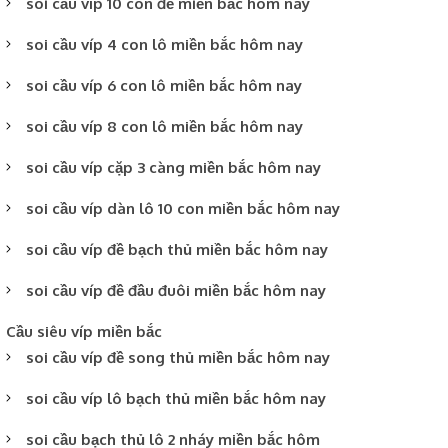
soi cầu víp 10 con đề miền bắc hôm nay
soi cầu víp 4 con lô miền bắc hôm nay
soi cầu víp 6 con lô miền bắc hôm nay
soi cầu víp 8 con lô miền bắc hôm nay
soi cầu víp cặp 3 càng miền bắc hôm nay
soi cầu víp dàn lô 10 con miền bắc hôm nay
soi cầu víp đề bạch thủ miền bắc hôm nay
soi cầu víp đề đầu đuôi miền bắc hôm nay
Cầu siêu víp miền bắc
soi cầu víp đề song thủ miền bắc hôm nay
soi cầu víp lô bạch thủ miền bắc hôm nay
soi cầu bạch thủ lô 2 nháy miền bắc hôm