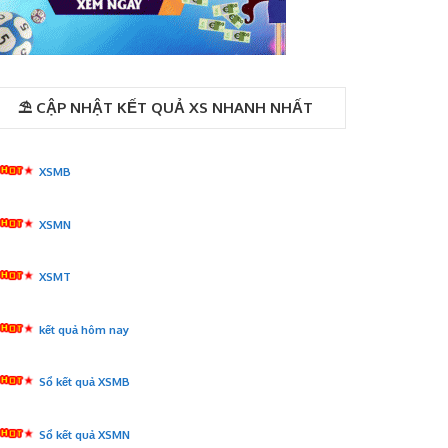
⛱ CẬP NHẬT KẾT QUẢ XS NHANH NHẤT
XSMB
XSMN
XSMT
kết quả hôm nay
Sổ kết quả XSMB
Sổ kết quả XSMN