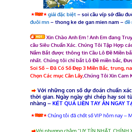
giải đặc biệt
– soi cầu víp sớ đầu đu
đuôi mn
– thong ke de gan mien nam –
đề
Xin Chào Anh Em ! Anh Em đang Truy
cầu Siêu Chuẩn Xác. Chúng Tôi Tập Hợp cá
Nắm Bắt được thông tin Cầu Lô Đề Miền bắ
nhất. Chúng tôi chỉ bắt Lô Đề miền bắc, Đư
Soi Số – Đã Có Số Đẹp 3 Miền Bắc, trung,
Chọn Các mục Cần Lấy
,Chúng Tôi Xin Cam 
Với những con số dự đoán chuẩn xác
thời gian. Ngày ngày ghi chép hay soi t
nhàng –
KẾT QUẢ LIỀN TAY ĂN NGAY T
Chúng tôi đã chốt số VIP hôm nay – M
Với phương châm “UY TÍN NHẤT, CHÍNH XÁC